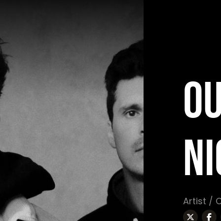
OU
NI
Artist /