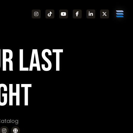
R LAST
GHT
 Catalog